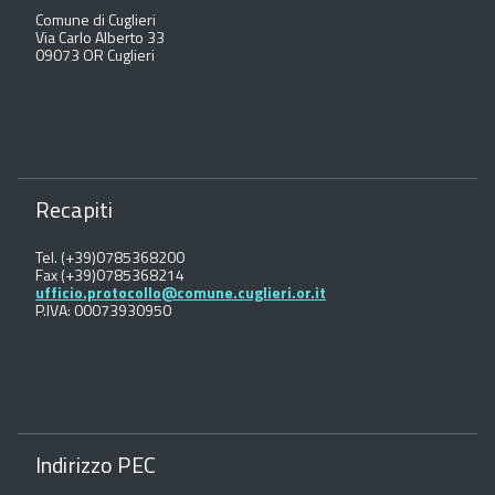
Comune di Cuglieri
Via Carlo Alberto 33
09073 OR Cuglieri
Recapiti
Tel. (+39)0785368200
Fax (+39)0785368214
ufficio.protocollo@comune.cuglieri.or.it
P.IVA: 00073930950
Indirizzo PEC