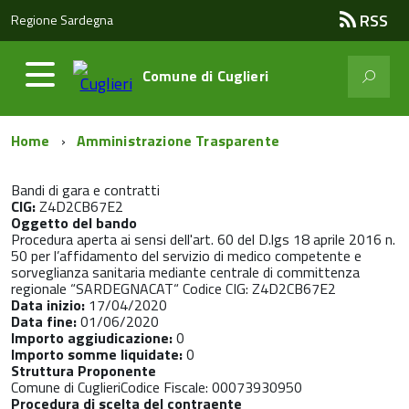
RSS
Regione Sardegna
Comune di
Cuglieri
Home
Amministrazione Trasparente
Bandi di gara e contratti
CIG:
Z4D2CB67E2
Oggetto del bando
Procedura aperta ai sensi dell'art. 60 del D.lgs 18 aprile 2016 n.
50 per l’affidamento del servizio di medico competente e
sorveglianza sanitaria mediante centrale di committenza
regionale “SARDEGNACAT“ Codice CIG: Z4D2CB67E2
Data inizio:
17/04/2020
Data fine:
01/06/2020
Importo aggiudicazione:
0
Importo somme liquidate:
0
Struttura Proponente
Comune di CuglieriCodice Fiscale: 00073930950
Procedura di scelta del contraente