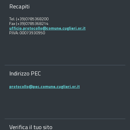
Recapiti
Tel. (+39)0785368200
Fax (+39)0785368214
ufficio.protocollo@comune.cuglieri.or.it
P.IVA: 00073930950
Indirizzo PEC
protocollo@pec.comune.cuglieri.or.it
Verifica il tuo sito