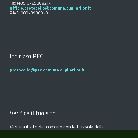
Fax (+39)0785368214
ufficio.protocollo@comune.cuglieri.or.it
P.IVA: 00073930950
Indirizzo PEC
protocollo@pec.comune.cuglieri.or.it
Verifica il tuo sito
Verifica il sito del comune con la Bussola della
Trasparenza dei siti web