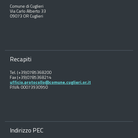
Comune di Cuglieri
Via Carlo Alberto 33
09073 OR Cuglieri
Recapiti
Tel. (+39)0785368200
Fax (+39)0785368214
ufficio.protocollo@comune.cuglieri.or.it
P.IVA: 00073930950
Indirizzo PEC