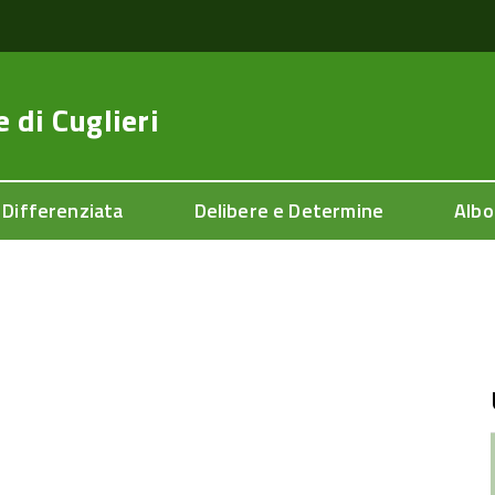
e di
Cuglieri
 Differenziata
Delibere e Determine
Albo