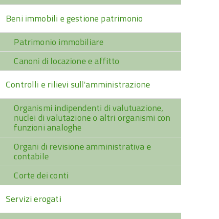
Beni immobili e gestione patrimonio
Patrimonio immobiliare
Canoni di locazione e affitto
Controlli e rilievi sull'amministrazione
Organismi indipendenti di valutuazione,
nuclei di valutazione o altri organismi con
funzioni analoghe
Organi di revisione amministrativa e
contabile
Corte dei conti
Servizi erogati