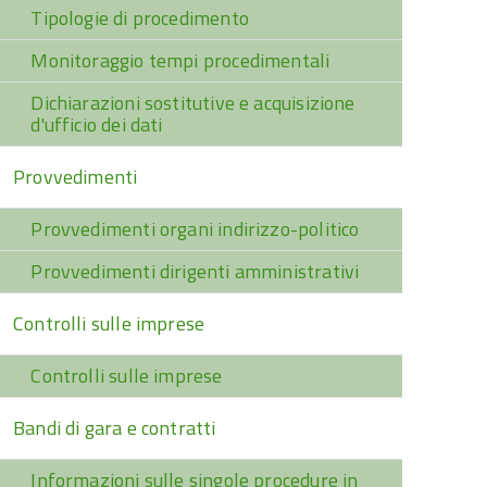
Tipologie di procedimento
Monitoraggio tempi procedimentali
Dichiarazioni sostitutive e acquisizione
d'ufficio dei dati
Provvedimenti
Provvedimenti organi indirizzo-politico
Provvedimenti dirigenti amministrativi
Controlli sulle imprese
Controlli sulle imprese
Bandi di gara e contratti
Informazioni sulle singole procedure in