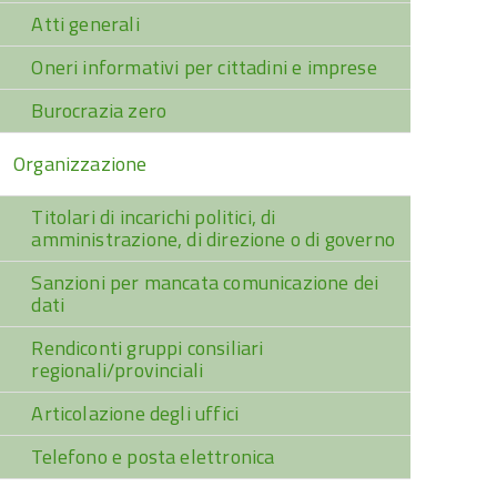
Atti generali
Oneri informativi per cittadini e imprese
Burocrazia zero
Organizzazione
Titolari di incarichi politici, di
amministrazione, di direzione o di governo
Sanzioni per mancata comunicazione dei
dati
Rendiconti gruppi consiliari
regionali/provinciali
Articolazione degli uffici
Telefono e posta elettronica