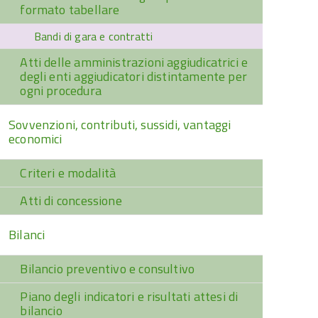
formato tabellare
Bandi di gara e contratti
Atti delle amministrazioni aggiudicatrici e
degli enti aggiudicatori distintamente per
ogni procedura
Sovvenzioni, contributi, sussidi, vantaggi
economici
Criteri e modalità
Atti di concessione
Bilanci
Bilancio preventivo e consultivo
Piano degli indicatori e risultati attesi di
bilancio