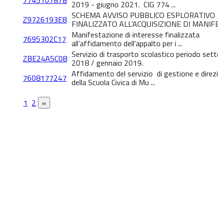
774510787B
2019 - giugno 2021. CIG 774 ...
SCHEMA AVVISO PUBBLICO ESPLORATIVO
Z9726193E8
FINALIZZATO ALL’ACQUISIZIONE DI MANIFES
Manifestazione di interesse finalizzata
7695302C17
all’affidamento dell’appalto per i ...
Servizio di trasporto scolastico periodo set
ZBE24A5C08
2018 / gennaio 2019.
Affidamento del servizio di gestione e direz
7608177247
della Scuola Civica di Mu ...
1
2