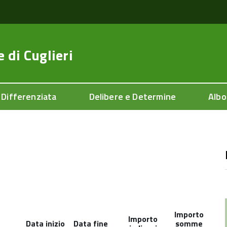
e di
Cuglieri
 Differenziata
Delibere e Determine
Albo
Importo
Importo
Data inizio
Data fine
somme