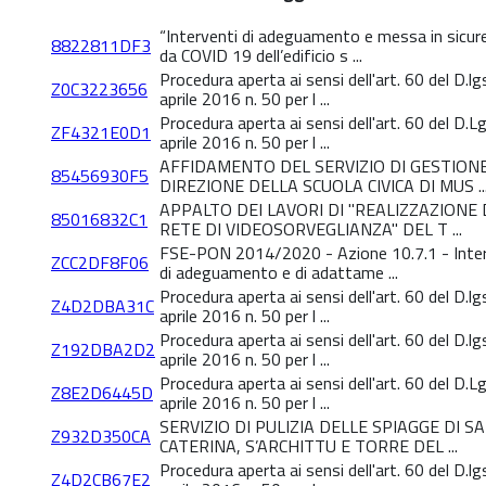
“Interventi di adeguamento e messa in sicur
8822811DF3
da COVID 19 dell’edificio s ...
Procedura aperta ai sensi dell'art. 60 del D.l
Z0C3223656
aprile 2016 n. 50 per l ...
Procedura aperta ai sensi dell'art. 60 del D.L
ZF4321E0D1
aprile 2016 n. 50 per l ...
AFFIDAMENTO DEL SERVIZIO DI GESTIONE
85456930F5
DIREZIONE DELLA SCUOLA CIVICA DI MUS ..
APPALTO DEI LAVORI DI "REALIZZAZIONE
85016832C1
RETE DI VIDEOSORVEGLIANZA" DEL T ...
FSE-PON 2014/2020 - Azione 10.7.1 - Inter
ZCC2DF8F06
di adeguamento e di adattame ...
Procedura aperta ai sensi dell'art. 60 del D.l
Z4D2DBA31C
aprile 2016 n. 50 per l ...
Procedura aperta ai sensi dell'art. 60 del D.l
Z192DBA2D2
aprile 2016 n. 50 per l ...
Procedura aperta ai sensi dell'art. 60 del D.L
Z8E2D6445D
aprile 2016 n. 50 per l ...
SERVIZIO DI PULIZIA DELLE SPIAGGE DI S
Z932D350CA
CATERINA, S’ARCHITTU E TORRE DEL ...
Procedura aperta ai sensi dell'art. 60 del D.l
Z4D2CB67E2