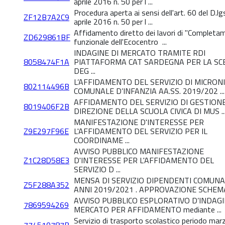
aprile 2016 n. 50 per l ...
Procedura aperta ai sensi dell'art. 60 del D.l
ZF12B7A2C9
aprile 2016 n. 50 per l ...
Affidamento diretto dei lavori di "Completa
ZD629861BF
funzionale dell'Ecocentro ...
INDAGINE DI MERCATO TRAMITE RDI
8058474F1A
PIATTAFORMA CAT SARDEGNA PER LA SC
DEG ...
L’AFFIDAMENTO DEL SERVIZIO DI MICRON
802114496B
COMUNALE D’INFANZIA AA.SS. 2019/202 ...
AFFIDAMENTO DEL SERVIZIO DI GESTIONE
8019406F2B
DIREZIONE DELLA SCUOLA CIVICA DI MUS ..
MANIFESTAZIONE D'INTERESSE PER
Z9E297F96E
L'AFFIDAMENTO DEL SERVIZIO PER IL
COORDINAME ...
AVVISO PUBBLICO MANIFESTAZIONE
Z1C28D58E3
D'INTERESSE PER L'AFFIDAMENTO DEL
SERVIZIO D ...
MENSA DI SERVIZIO DIPENDENTI COMUNA
Z5F288A352
ANNI 2019/2021 . APPROVAZIONE SCHEMA 
AVVISO PUBBLICO ESPLORATIVO D’INDAGI
7869594269
MERCATO PER AFFIDAMENTO mediante ...
Servizio di trasporto scolastico periodo mar