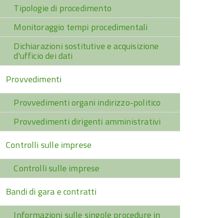
Tipologie di procedimento
Monitoraggio tempi procedimentali
Dichiarazioni sostitutive e acquisizione
d'ufficio dei dati
Provvedimenti
Provvedimenti organi indirizzo-politico
Provvedimenti dirigenti amministrativi
Controlli sulle imprese
Controlli sulle imprese
Bandi di gara e contratti
Informazioni sulle singole procedure in