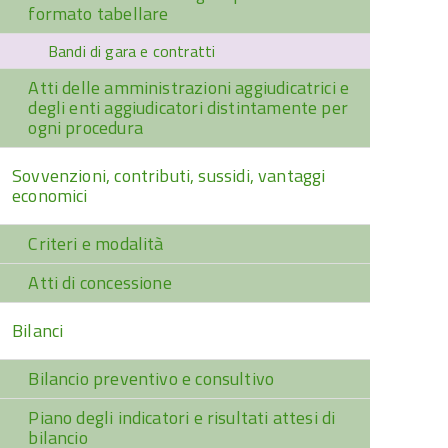
formato tabellare
Bandi di gara e contratti
Atti delle amministrazioni aggiudicatrici e
degli enti aggiudicatori distintamente per
ogni procedura
Sovvenzioni, contributi, sussidi, vantaggi
economici
Criteri e modalità
Atti di concessione
Bilanci
Bilancio preventivo e consultivo
Piano degli indicatori e risultati attesi di
bilancio