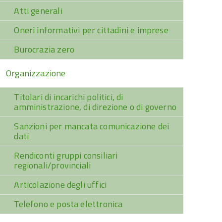
Atti generali
Oneri informativi per cittadini e imprese
Burocrazia zero
Organizzazione
Titolari di incarichi politici, di
amministrazione, di direzione o di governo
Sanzioni per mancata comunicazione dei
dati
Rendiconti gruppi consiliari
regionali/provinciali
Articolazione degli uffici
Telefono e posta elettronica