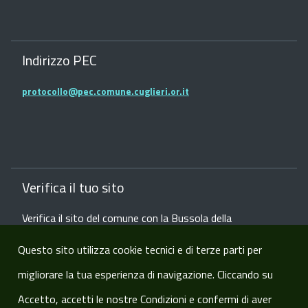
Indirizzo PEC
protocollo@pec.comune.cuglieri.or.it
Verifica il tuo sito
Verifica il sito del comune con la Bussola della
Trasparenza dei siti web
Questo sito utilizza cookie tecnici e di terze parti per
Referente Ufficiale di Stato Civile G.
Federica Arca tel 3453022294
migliorare la tua esperienza di navigazione. Cliccando su
Visite:
226029
Accetto, accetti le nostre Condizioni e confermi di aver