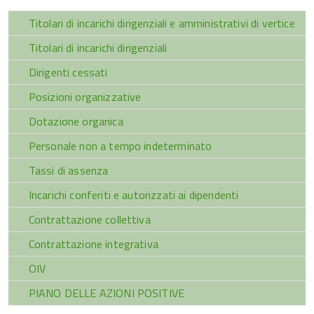
Titolari di incarichi dirigenziali e amministrativi di vertice
Titolari di incarichi dirigenziali
Dirigenti cessati
Posizioni organizzative
Dotazione organica
Personale non a tempo indeterminato
Tassi di assenza
Incarichi conferiti e autorizzati ai dipendenti
Contrattazione collettiva
Contrattazione integrativa
OIV
PIANO DELLE AZIONI POSITIVE