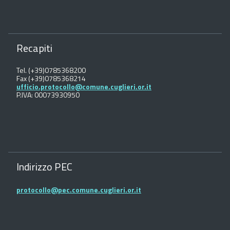
Recapiti
Tel. (+39)0785368200
Fax (+39)0785368214
ufficio.protocollo@comune.cuglieri.or.it
P.IVA: 00073930950
Indirizzo PEC
protocollo@pec.comune.cuglieri.or.it